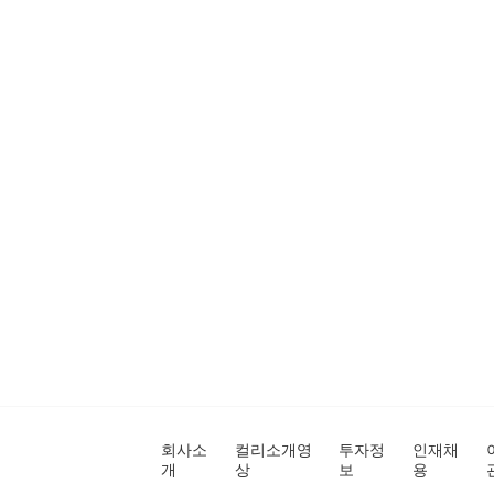
회사소
컬리소개영
투자정
인재채
개
상
보
용