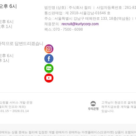
 오후 6시
법인명 (상호) : 주식회사 컬리
사업자등록번호 : 261-81
통신판매업 : 제 2018-서울강남-01646 호
주소 : 서울특별시 강남구 테헤란로 133, 18층(역삼동)
오후 6시
채용문의 :
recruit@kurlycorp.com
오후 1시
팩스: 070 - 7500 - 6098
차적으로 답변드리겠습니
오후 6시
후 1시
 쇼핑몰 서비스 개발·운영
고객님이 현금으로 결제한
물리적 인프라 제외)
채무지급보증 계약을 체
1.15 ~ 2028.01.14
있습니다.
판매되는 상품 중에는 컬리에 입점한 개별 판매자가 판매하는 마켓플레이스(오픈마켓) 상품이 포함되어