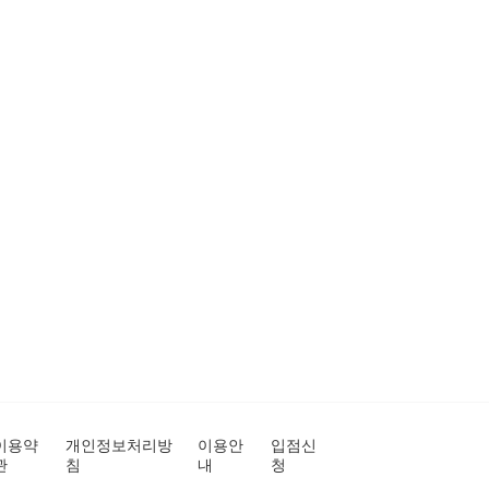
이용약
개인정보처리방
이용안
입점신
관
침
내
청