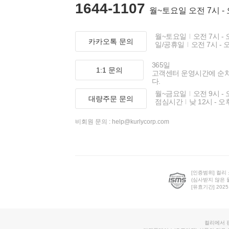
1644-1107
월~토요일 오전 7시 -
월~토요일
오전 7시 - 
카카오톡 문의
일/공휴일
오전 7시 - 
365일
1:1 문의
고객센터 운영시간에 순
다.
월~금요일
오전 9시 - 
대량주문 문의
점심시간
낮 12시 - 오
비회원 문의 :
help@kurlycorp.com
[인증범위] 컬리
(심사받지 않은 
[유효기간] 2025.0
컬리에서 