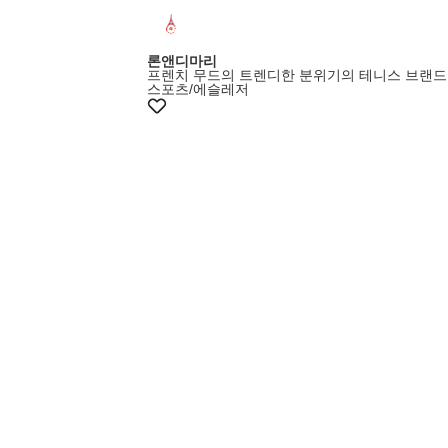
론앤디마리
프렌치 무드의 트렌디한 분위기의 테니스 브랜드
스포츠/에슬레저