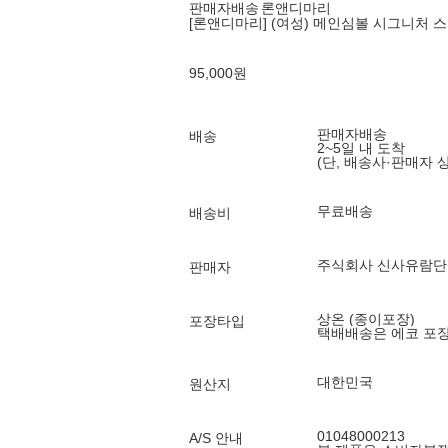
판매자배송
론앤디마리
[론앤디마리] (여성) 메인심볼 시그니처 
95,000
원
판매자배송
배송
2~5일 내 도착
(단, 배송사·판매자 
무료배송
배송비
주식회사 신사유람단
판매자
상온 (종이포장)
포장타입
택배배송은 에코 포
대한민국
원산지
01048000213
A/S 안내