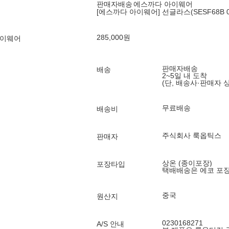
판매자배송
에스까다 아이웨어
[에스까다 아이웨어] 선글라스(SESF68B 07
285,000
원
아이웨어
판매자배송
배송
2~5일 내 도착
(단, 배송사·판매자 
무료배송
배송비
주식회사 룩옵틱스
판매자
상온 (종이포장)
포장타입
택배배송은 에코 포
중국
원산지
0230168271
A/S 안내