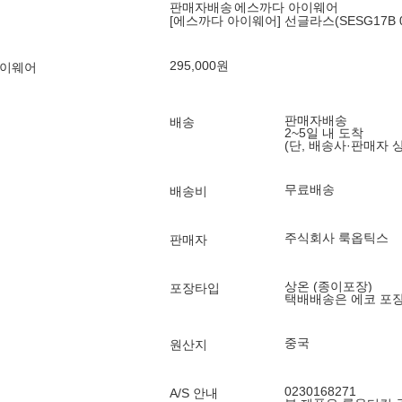
판매자배송
에스까다 아이웨어
[에스까다 아이웨어] 선글라스(SESG17B 0A
295,000
원
아이웨어
판매자배송
배송
2~5일 내 도착
(단, 배송사·판매자 
무료배송
배송비
주식회사 룩옵틱스
판매자
상온 (종이포장)
포장타입
택배배송은 에코 포
중국
원산지
0230168271
A/S 안내