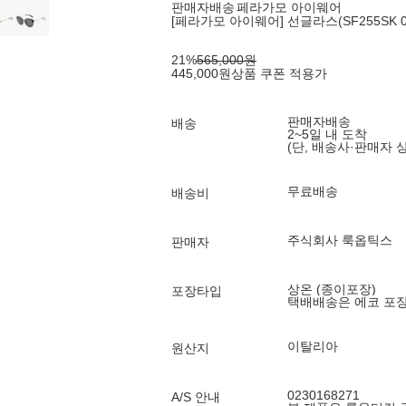
판매자배송
페라가모 아이웨어
[페라가모 아이웨어] 선글라스(SF255SK 01
21
%
565,000
원
445,000
원
상품 쿠폰 적용가
판매자배송
배송
2~5일 내 도착
(단, 배송사·판매자 
무료배송
배송비
주식회사 룩옵틱스
판매자
상온 (종이포장)
포장타입
택배배송은 에코 포
이탈리아
원산지
0230168271
A/S 안내