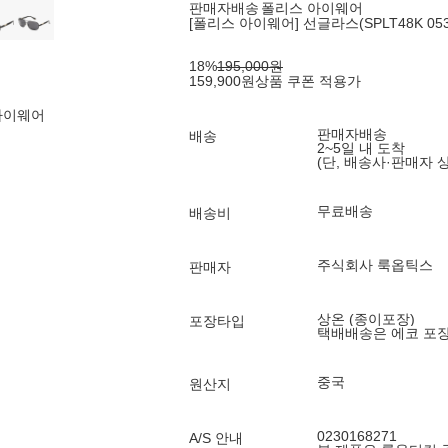
판매자배송
폴리스 아이웨어
[폴리스 아이웨어] 선글라스(SPLT48K 0530
18
%
195,000
원
159,900
원
상품 쿠폰 적용가
아이웨어
판매자배송
배송
2~5일 내 도착
(단, 배송사·판매자 
무료배송
배송비
주식회사 룩옵틱스
판매자
상온 (종이포장)
포장타입
택배배송은 에코 포
중국
원산지
0230168271
A/S 안내