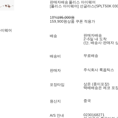
판매자배송
폴리스 아이웨어
[폴리스 아이웨어] 선글라스(SPLT50K 0300
18
%
195,000
원
159,900
원
상품 쿠폰 적용가
아이웨어
판매자배송
배송
2~5일 내 도착
(단, 배송사·판매자 
무료배송
배송비
주식회사 룩옵틱스
판매자
상온 (종이포장)
포장타입
택배배송은 에코 포
중국
원산지
0230168271
A/S 안내