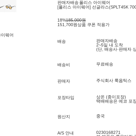
판매자배송
폴리스 아이웨어
[폴리스 아이웨어] 선글라스(SPLT45K 700K
18
%
185,000
원
151,700
원
상품 쿠폰 적용가
아이웨어
판매자배송
배송
2~5일 내 도착
(단, 배송사·판매자 
무료배송
배송비
주식회사 룩옵틱스
판매자
상온 (종이포장)
포장타입
택배배송은 에코 포
중국
원산지
0230168271
A/S 안내