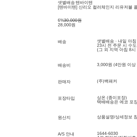
샛별배송
텐바이텐
[텐바이텐] 산리오 컬러체인지 리유저블 콜드컵
6
%
30,000
원
28,000
원
샛별배송 · 내일 아침
배송
23시 전 주문 시 수
(그 외 지역 아침 8시
3,000원 (4만원 이상
배송비
(주)백패커
판매자
상온 (종이포장)
포장타입
택배배송은 에코 포
상품설명/상세정보 
원산지
1644-6030
A/S 안내