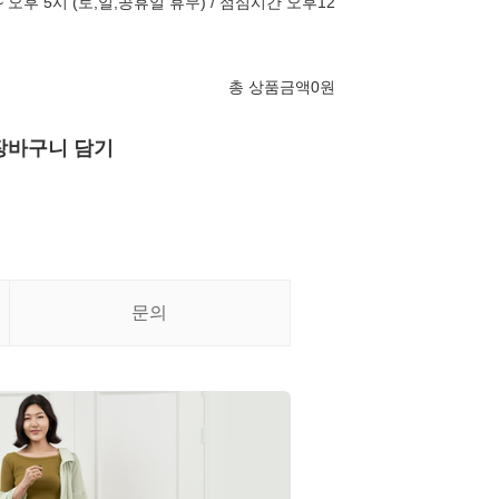
 오후 5시 (토,일,공휴일 휴무) / 점심시간 오후12
총 상품금액
0
원
장바구니 담기
문의