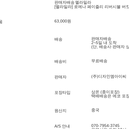
판매자배송
멜라밀라
[멜라밀라] 로에나 페이즐리 리버시블 버킷햇
63,000
원
움
판매자배송
배송
2~5일 내 도착
(단, 배송사·판매자 
무료배송
배송비
(주)디자인엠아이씨
판매자
상온 (종이포장)
포장타입
택배배송은 에코 포
중국
원산지
070-7954-3745
A/S 안내