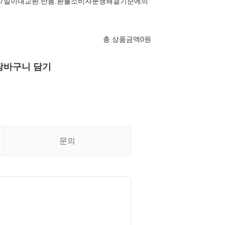
7일이내교환.반품.환불소비자분쟁해결기준에의
총 상품금액
0
원
장바구니 담기
문의