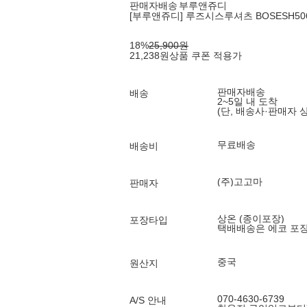
판매자배송
부루앤쥬디
[부루앤쥬디] 루즈시스루셔츠 BOSESH506B 
18
%
25,900
원
21,238
원
상품 쿠폰 적용가
판매자배송
배송
2~5일 내 도착
(단, 배송사·판매자 
무료배송
배송비
(주)고고마
판매자
상온 (종이포장)
포장타입
택배배송은 에코 포
중국
원산지
070-4630-6739
A/S 안내