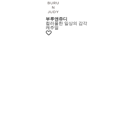
부루앤쥬디
컬러풀한 일상의 감각
캐주얼