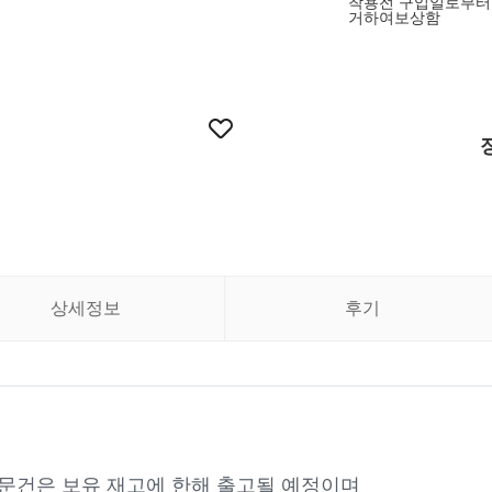
착용전 구입일로부터
거하여보상함
상세정보
후기
주문건은 보유 재고에 한해 출고될 예정이며