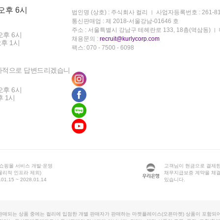
 오후 6시
법인명 (상호) : 주식회사 컬리
사업자등록번호 : 261-81
통신판매업 : 제 2018-서울강남-01646 호
주소 : 서울특별시 강남구 테헤란로 133, 18층(역삼동)
오후 6시
채용문의 :
recruit@kurlycorp.com
오후 1시
팩스: 070 - 7500 - 6098
차적으로 답변드리겠습니
오후 6시
후 1시
 쇼핑몰 서비스 개발·운영
고객님이 현금으로 결제한
물리적 인프라 제외)
채무지급보증 계약을 체
1.15 ~ 2028.01.14
있습니다.
판매되는 상품 중에는 컬리에 입점한 개별 판매자가 판매하는 마켓플레이스(오픈마켓) 상품이 포함되어