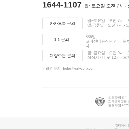
1644-1107
월~토요일 오전 7시 -
월~토요일
오전 7시 - 
카카오톡 문의
일/공휴일
오전 7시 - 
365일
1:1 문의
고객센터 운영시간에 순
다.
월~금요일
오전 9시 - 
대량주문 문의
점심시간
낮 12시 - 오
비회원 문의 :
help@kurlycorp.com
[인증범위] 컬리
(심사받지 않은 
[유효기간] 2025.0
컬리에서 