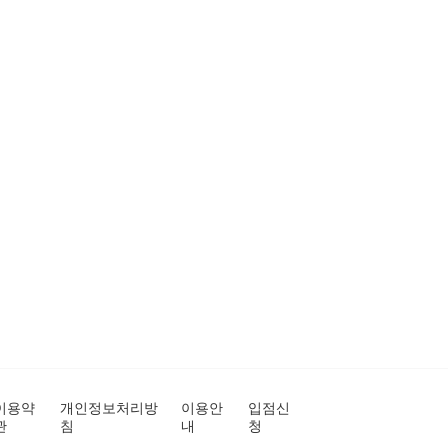
이용약
개인정보처리방
이용안
입점신
관
침
내
청