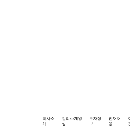
회사소
컬리소개영
투자정
인재채
개
상
보
용