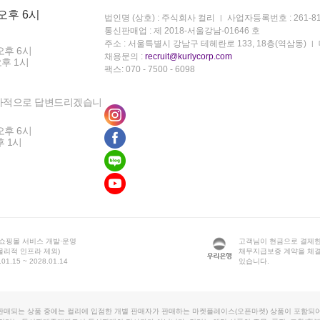
 오후 6시
법인명 (상호) : 주식회사 컬리
사업자등록번호 : 261-81
통신판매업 : 제 2018-서울강남-01646 호
주소 : 서울특별시 강남구 테헤란로 133, 18층(역삼동)
오후 6시
채용문의 :
recruit@kurlycorp.com
오후 1시
팩스: 070 - 7500 - 6098
차적으로 답변드리겠습니
오후 6시
후 1시
 쇼핑몰 서비스 개발·운영
고객님이 현금으로 결제한
물리적 인프라 제외)
채무지급보증 계약을 체
1.15 ~ 2028.01.14
있습니다.
판매되는 상품 중에는 컬리에 입점한 개별 판매자가 판매하는 마켓플레이스(오픈마켓) 상품이 포함되어