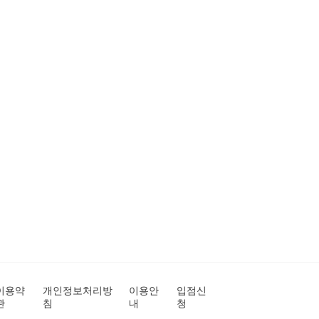
이용약
개인정보처리방
이용안
입점신
관
침
내
청