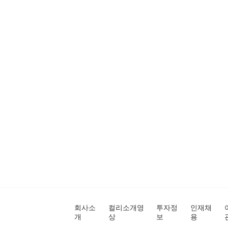
회사소
컬리소개영
투자정
인재채
개
상
보
용