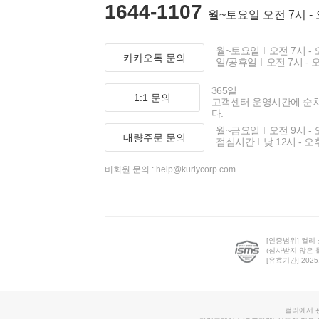
1644-1107
월~토요일 오전 7시 -
월~토요일
오전 7시 - 
카카오톡 문의
일/공휴일
오전 7시 - 
365일
1:1 문의
고객센터 운영시간에 순
다.
월~금요일
오전 9시 - 
대량주문 문의
점심시간
낮 12시 - 오
비회원 문의 :
help@kurlycorp.com
[인증범위] 컬리
(심사받지 않은 
[유효기간] 2025.0
컬리에서 