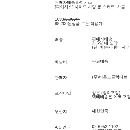
판매자배송
파이시스
[파이시스] 사이드 셔링 롱 스커트_차콜
10
%
98,000
원
품
88,200
원
상품 쿠폰 적용가
판매자배송
배송
2~5일 내 도착
(단, 배송사·판매자 
무료배송
배송비
(주)비욘드콜렉티브
판매자
상온 (종이포장)
포장타입
택배배송은 에코 포
대한민국
원산지
02-6952-1102
A/S 안내