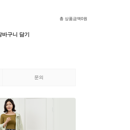
총 상품금액
0
원
장바구니 담기
문의