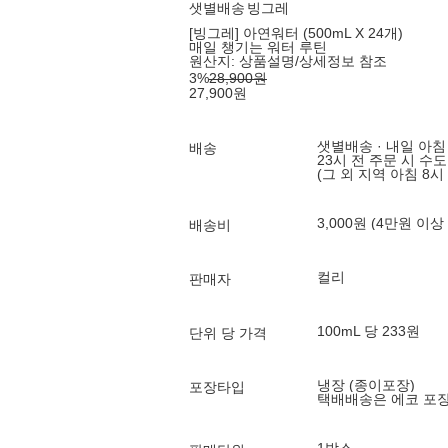
샛별배송
빙그레
[빙그레] 아연워터 (500mL X 24개)
매일 챙기는 워터 루틴
원산지:
상품설명/상세정보 참조
3
%
28,900
원
27,900
원
샛별배송 · 내일 아침
배송
23시 전 주문 시 수
(그 외 지역 아침 8시
3,000원 (4만원 이상
배송비
컬리
판매자
100mL 당 233원
단위 당 가격
냉장 (종이포장)
포장타입
택배배송은 에코 포