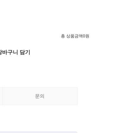
총 상품금액
0
원
장바구니 담기
문의