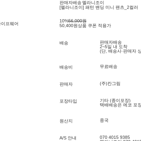
판매자배송
멜라니조이
[멜라니조이] 패턴 밴딩 미니 팬츠_2컬러
10
%
56,000
원
라이프웨어
50,400
원
상품 쿠폰 적용가
판매자배송
배송
2~5일 내 도착
(단, 배송사·판매자 
무료배송
배송비
(주)칸그림
판매자
기타 (종이포장)
포장타입
택배배송은 에코 포
중국
원산지
070 4015 9385
A/S 안내