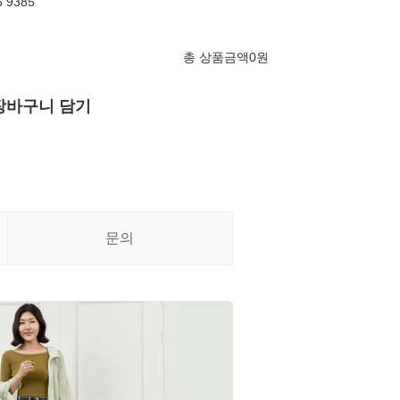
 9385
총 상품금액
0
원
장바구니 담기
문의