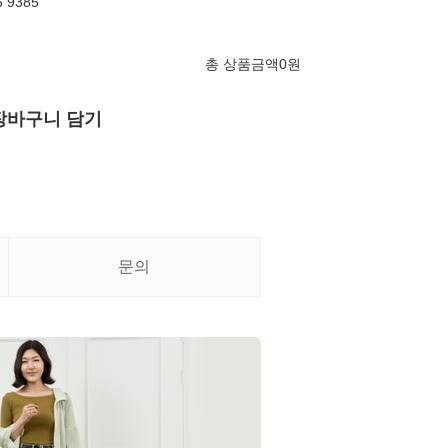
 9385
총 상품금액
0
원
장바구니 담기
문의