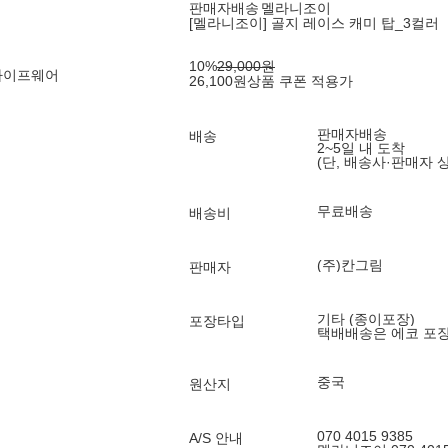
판매자배송
멜라니조이
[멜라니조이] 골지 레이스 캐미 탑_3컬러
10
%
29,000
원
라이프웨어
26,100
원
상품 쿠폰 적용가
판매자배송
배송
2~5일 내 도착
(단, 배송사·판매자 
무료배송
배송비
(주)칸그림
판매자
기타 (종이포장)
포장타입
택배배송은 에코 포
중국
원산지
070 4015 9385
A/S 안내