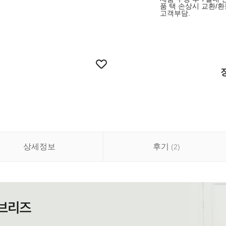
품 택 손상시 교환/환
고객부담.
상세정보
후기
(
2
)