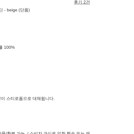
후기 2건
 beige (단품)
확률
100
%
장이 스티로폼으로 대체됩니다.
반품/환불 가능. / 소비자 과실로 인한 훼손 또는 제