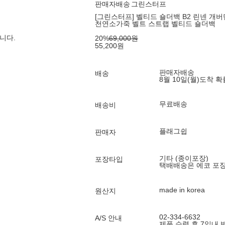
판매자배송
그린스터프
[그린스터프] 벨티드 숄더백 B2 린넨 개버딘 -
천연소가죽 벨트 스트랩 벨티드 숄더백
니다.
20
%
69,000
원
55,200
원
판매자배송
배송
8월 10일(월)
도착 
무료배송
배송비
플래그쉽
판매자
기타 (종이포장)
포장타입
택배배송은 에코 포
made in korea
원산지
02-334-6632
A/S 안내
제품 수령 후 7일내 