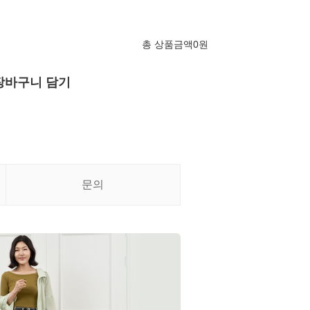
총 상품금액
0
원
장바구니 담기
문의