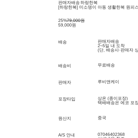
판매자배송
하랑한복
[하랑한복] 미소뎅이 아동 생활한복 원피
25
%
79,000
원
59,000
원
판매자배송
배송
2~5일 내 도착
(단, 배송사·판매자 
무료배송
배송비
루비앤케이
판매자
상온 (종이포장)
포장타입
택배배송은 에코 포
중국
원산지
07046402368
A/S 안내