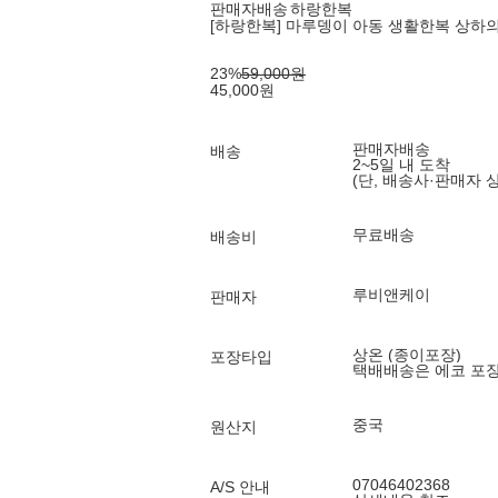
판매자배송
하랑한복
[하랑한복] 마루뎅이 아동 생활한복 상하
23
%
59,000
원
45,000
원
판매자배송
배송
2~5일 내 도착
(단, 배송사·판매자 
무료배송
배송비
루비앤케이
판매자
상온 (종이포장)
포장타입
택배배송은 에코 포
중국
원산지
07046402368
A/S 안내