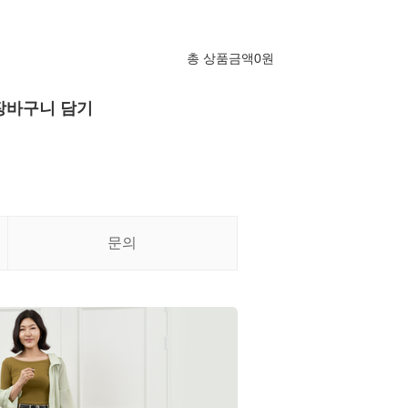
총 상품금액
0
원
장바구니 담기
문의