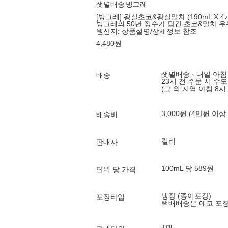
샛별배송
빙그레
[빙그레] 왕실초코&왕실말차 (190mL X 4개
빙그레의 50년 정수가 담긴 초코&말차 우
원산지:
상품설명/상세정보 참조
4,480
원
샛별배송 · 내일 아침
배송
23시 전 주문 시 수
(그 외 지역 아침 8시
3,000원 (4만원 이상
배송비
컬리
판매자
100mL 당 589원
단위 당 가격
냉장 (종이포장)
포장타입
택배배송은 에코 포