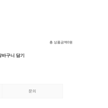
총 상품금액
0
원
장바구니 담기
문의