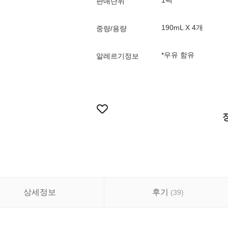
1팩
판매단위
190mL X 4개
중량/용량
*우유 함유
알레르기정보
상세정보
후기
(
39
)