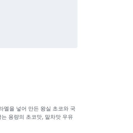
라멜을 넣어 만든 왕실 초코와 국
않는 용량의 초코맛, 말차맛 우유