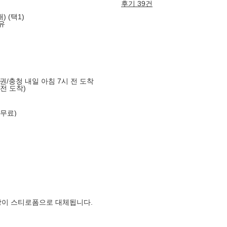
후기 39건
) (택1)
유
도권/충청 내일 아침 7시 전 도착
 전 도착)
 무료)
장이 스티로폼으로 대체됩니다.