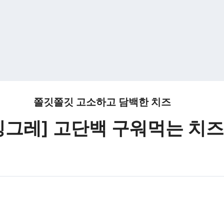
쫄깃쫄깃 고소하고 담백한 치즈
빙그레] 고단백 구워먹는 치즈