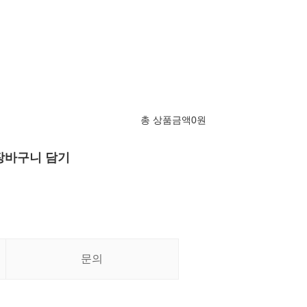
총 상품금액
0
원
장바구니 담기
문의