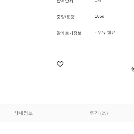
1개
판매단위
105g
중량/용량
- 우유 함유
알레르기정보
상세정보
후기
(
29
)