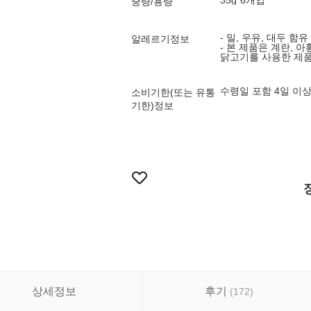
35g*6개입
중량/용량
- 밀, 우유, 대두 함유
알레르기정보
- 본 제품은 계란, 아
닭고기를 사용한 제품
수령일 포함 4일 이
소비기한(또는 유통
기한)정보
상세정보
후기
(
172
)