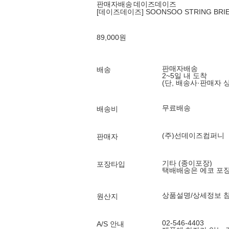
판매자배송
데이즈데이즈
[데이즈데이즈] SOONSOO STRING BRI
89,000
원
판매자배송
배송
2~5일 내 도착
(단, 배송사·판매자 
무료배송
배송비
(주)선데이즈컴퍼니
판매자
기타 (종이포장)
포장타입
택배배송은 에코 포
상품설명/상세정보 
원산지
02-546-4403
A/S 안내