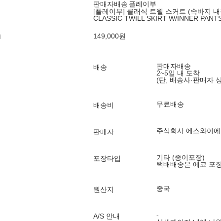
판매자배송
플레이부
[플레이부] 클래식 트윌 스커트 (속바지 
CLASSIC TWILL SKIRT W/INNER PANT
149,000
원
부
판매자배송
배송
2~5일 내 도착
(단, 배송사·판매자 
무료배송
배송비
주식회사 에스와이
판매자
기타 (종이포장)
포장타입
택배배송은 에코 포
중국
원산지
-
A/S 안내