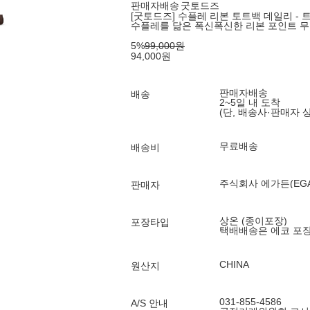
판매자배송
굿토드즈
[굿토드즈] 수플레 리본 토트백 데일리 - 
수플레를 닮은 폭신폭신한 리본 포인트 무
5
%
99,000
원
94,000
원
판매자배송
배송
2~5일 내 도착
(단, 배송사·판매자 
무료배송
배송비
주식회사 에가든(EGA
판매자
상온 (종이포장)
포장타입
택배배송은 에코 포
CHINA
원산지
031-855-4586
A/S 안내