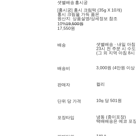
샛별배송
홍시궁
[홍시궁] 홍시 크림떡 (35g X 10개)
홍시 크림을 가득 품은
원산지:
상품설명/상세정보 참조
10
%
19,500
원
17,550
원
샛별배송 · 내일 아침
배송
23시 전 주문 시 수
(그 외 지역 아침 8시
3,000원 (4만원 이상
배송비
컬리
판매자
10g 당 501원
단위 당 가격
냉동 (종이포장)
포장타입
택배배송은 에코 포