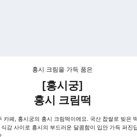
홍시 크림을 가득 품은
[홍시궁]
홍시 크림떡
카페, 홍시궁의 홍시 크림떡이에요. 국산 찹쌀로 빚은 떡
 식감 사이로 홍시의 부드러운 달콤함이 입안 가득 퍼진답
.