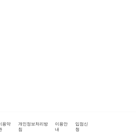
이용약
개인정보처리방
이용안
입점신
관
침
내
청