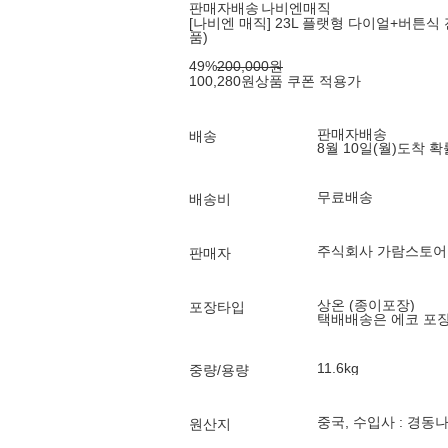
판매자배송
나비엔매직
[나비엔 매직] 23L 플랫형 다이얼+버튼식 
품)
49
%
200,000
원
100,280
원
상품 쿠폰 적용가
판매자배송
배송
8월 10일(월)
도착 
무료배송
배송비
주식회사 가람스토어
판매자
상온 (종이포장)
포장타입
택배배송은 에코 포
11.6kg
중량/용량
중국, 수입사 : 경동
원산지