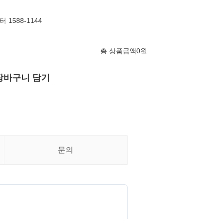
1588-1144
총 상품금액
0
원
장바구니 담기
문의