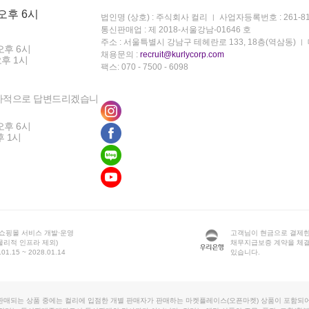
 오후 6시
법인명 (상호) : 주식회사 컬리
사업자등록번호 : 261-81
통신판매업 : 제 2018-서울강남-01646 호
주소 : 서울특별시 강남구 테헤란로 133, 18층(역삼동)
오후 6시
채용문의 :
recruit@kurlycorp.com
오후 1시
팩스: 070 - 7500 - 6098
차적으로 답변드리겠습니
오후 6시
후 1시
 쇼핑몰 서비스 개발·운영
고객님이 현금으로 결제한
물리적 인프라 제외)
채무지급보증 계약을 체
1.15 ~ 2028.01.14
있습니다.
판매되는 상품 중에는 컬리에 입점한 개별 판매자가 판매하는 마켓플레이스(오픈마켓) 상품이 포함되어