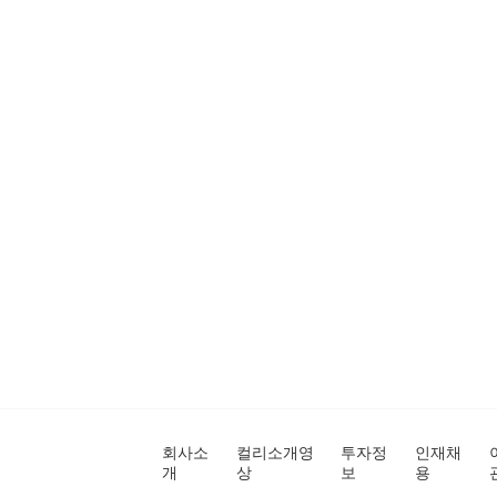
회사소
컬리소개영
투자정
인재채
개
상
보
용