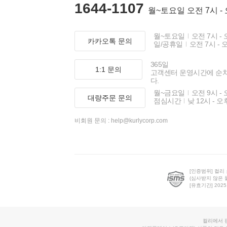
1644-1107
월~토요일 오전 7시 -
월~토요일
오전 7시 - 
카카오톡 문의
일/공휴일
오전 7시 - 
365일
1:1 문의
고객센터 운영시간에 순
다.
월~금요일
오전 9시 - 
대량주문 문의
점심시간
낮 12시 - 오
비회원 문의 :
help@kurlycorp.com
[인증범위] 컬리
(심사받지 않은 
[유효기간] 2025.0
컬리에서 