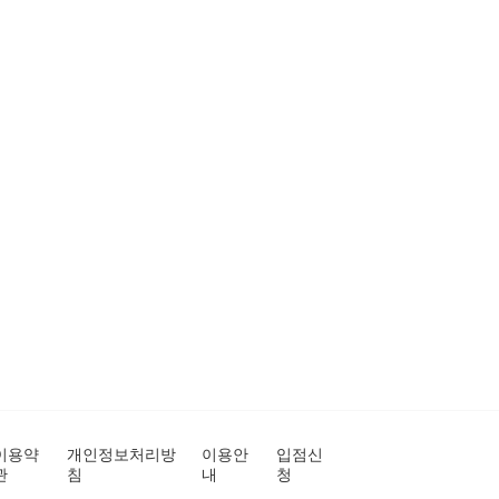
이용약
개인정보처리방
이용안
입점신
관
침
내
청