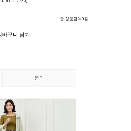
-9127-7750)
총 상품금액
0
원
장바구니 담기
문의