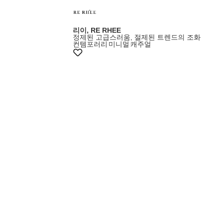
리이, RE RHEE
정제된 고급스러움, 절제된 트렌드의 조화
컨템포러리
미니멀
캐주얼