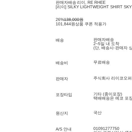
판매자배송
리이, RE RHEE
[리이] SILKY LIGHTWEIGHT SHIRT SK
26
%
138,000
원
101,844
원
상품 쿠폰 적용가
판매자배송
배송
2~5일 내 도착
(단, 배송사·판매자 
무료배송
배송비
주식회사 리이코오
판매자
기타 (종이포장)
포장타입
택배배송은 에코 포
국산
원산지
01091277750
A/S 안내