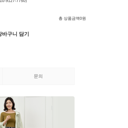
-9127-7750)
총 상품금액
0
원
장바구니 담기
문의