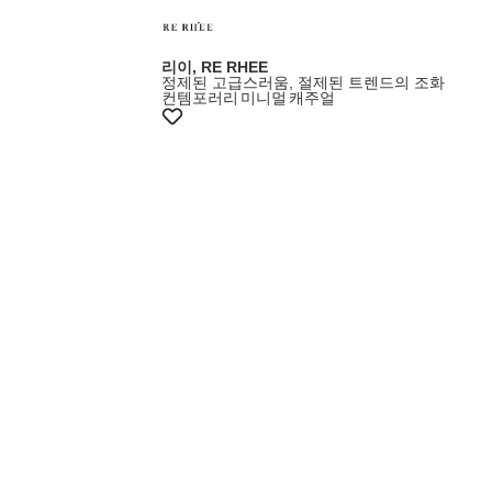
리이, RE RHEE
정제된 고급스러움, 절제된 트렌드의 조화
컨템포러리
미니멀
캐주얼