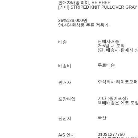
판매자배송
리이, RE RHEE
[리이] STRIPED KNIT PULLOVER GRAY
26
%
128,000
원
94,464
원
상품 쿠폰 적용가
판매자배송
배송
2~5일 내 도착
(단, 배송사·판매자 
무료배송
배송비
주식회사 리이코오
판매자
기타 (종이포장)
포장타입
택배배송은 에코 포
국산
원산지
01091277750
A/S 안내