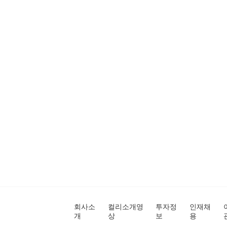
회사소
컬리소개영
투자정
인재채
개
상
보
용