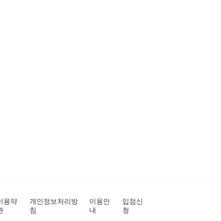
이용약
개인정보처리방
이용안
입점신
관
침
내
청