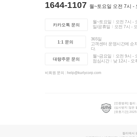
1644-1107
월~토요일 오전 7시 -
월~토요일
오전 7시 - 
카카오톡 문의
일/공휴일
오전 7시 - 
365일
1:1 문의
고객센터 운영시간에 순
다.
월~금요일
오전 9시 - 
대량주문 문의
점심시간
낮 12시 - 오
비회원 문의 :
help@kurlycorp.com
[인증범위] 컬리
(심사받지 않은 
[유효기간] 2025.0
컬리에서 