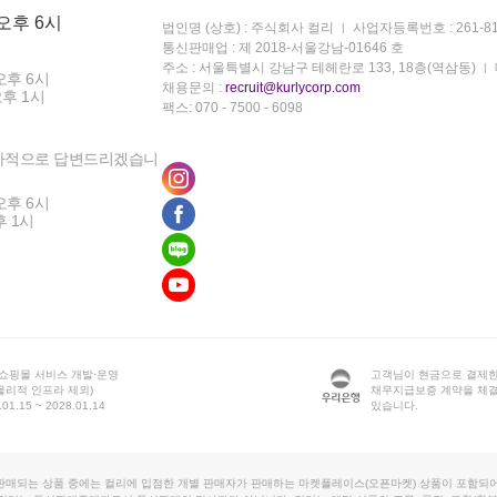
 오후 6시
법인명 (상호) : 주식회사 컬리
사업자등록번호 : 261-81
통신판매업 : 제 2018-서울강남-01646 호
주소 : 서울특별시 강남구 테헤란로 133, 18층(역삼동)
오후 6시
채용문의 :
recruit@kurlycorp.com
오후 1시
팩스: 070 - 7500 - 6098
차적으로 답변드리겠습니
오후 6시
후 1시
 쇼핑몰 서비스 개발·운영
고객님이 현금으로 결제한
물리적 인프라 제외)
채무지급보증 계약을 체
1.15 ~ 2028.01.14
있습니다.
판매되는 상품 중에는 컬리에 입점한 개별 판매자가 판매하는 마켓플레이스(오픈마켓) 상품이 포함되어