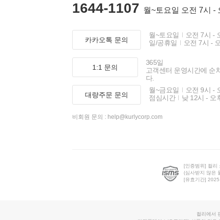
1644-1107
월~토요일 오전 7시 -
월~토요일
오전 7시 - 
카카오톡 문의
일/공휴일
오전 7시 - 
365일
1:1 문의
고객센터 운영시간에 순
다.
월~금요일
오전 9시 - 
대량주문 문의
점심시간
낮 12시 - 오
비회원 문의 :
help@kurlycorp.com
[인증범위] 컬리
(심사받지 않은 
[유효기간] 2025.0
컬리에서 