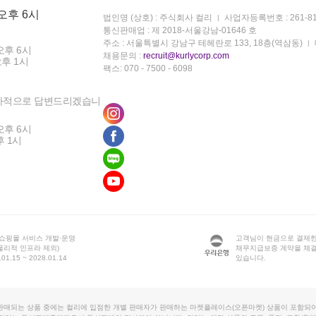
 오후 6시
법인명 (상호) : 주식회사 컬리
사업자등록번호 : 261-81
통신판매업 : 제 2018-서울강남-01646 호
주소 : 서울특별시 강남구 테헤란로 133, 18층(역삼동)
오후 6시
채용문의 :
recruit@kurlycorp.com
오후 1시
팩스: 070 - 7500 - 6098
차적으로 답변드리겠습니
오후 6시
후 1시
 쇼핑몰 서비스 개발·운영
고객님이 현금으로 결제한
물리적 인프라 제외)
채무지급보증 계약을 체
1.15 ~ 2028.01.14
있습니다.
판매되는 상품 중에는 컬리에 입점한 개별 판매자가 판매하는 마켓플레이스(오픈마켓) 상품이 포함되어