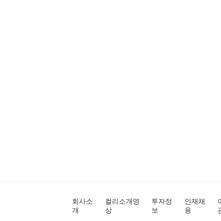
회사소
컬리소개영
투자정
인재채
개
상
보
용