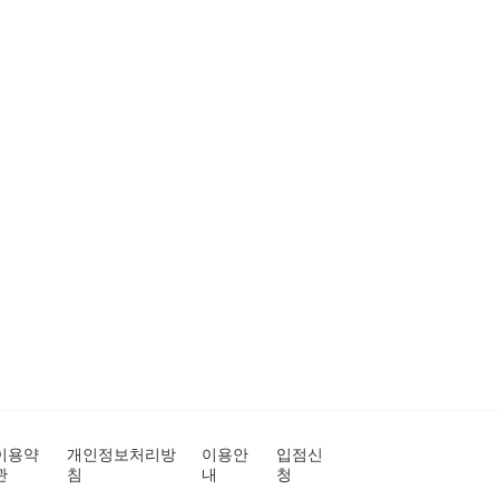
이용약
개인정보처리방
이용안
입점신
관
침
내
청