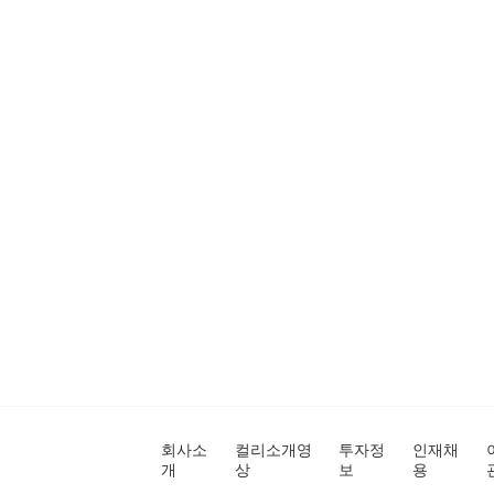
회사소
컬리소개영
투자정
인재채
개
상
보
용