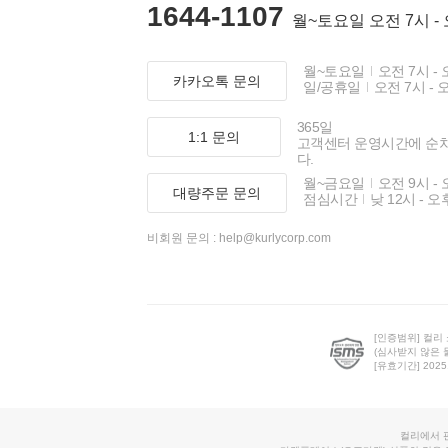
1644-1107
월~토요일 오전 7시 -
월~토요일
오전 7시 - 
카카오톡 문의
일/공휴일
오전 7시 - 
365일
1:1 문의
고객센터 운영시간에 순
다.
월~금요일
오전 9시 - 
대량주문 문의
점심시간
낮 12시 - 오
비회원 문의 :
help@kurlycorp.com
[인증범위] 컬리
(심사받지 않은 
[유효기간] 2025.0
컬리에서 