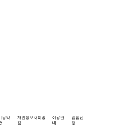
이용약
개인정보처리방
이용안
입점신
관
침
내
청