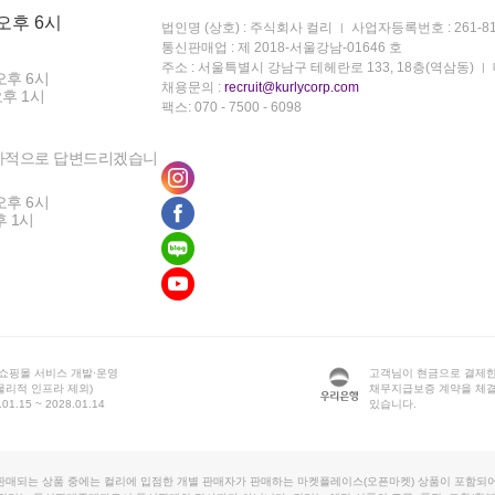
 오후 6시
법인명 (상호) : 주식회사 컬리
사업자등록번호 : 261-81
통신판매업 : 제 2018-서울강남-01646 호
주소 : 서울특별시 강남구 테헤란로 133, 18층(역삼동)
오후 6시
채용문의 :
recruit@kurlycorp.com
오후 1시
팩스: 070 - 7500 - 6098
차적으로 답변드리겠습니
오후 6시
후 1시
 쇼핑몰 서비스 개발·운영
고객님이 현금으로 결제한
물리적 인프라 제외)
채무지급보증 계약을 체
1.15 ~ 2028.01.14
있습니다.
판매되는 상품 중에는 컬리에 입점한 개별 판매자가 판매하는 마켓플레이스(오픈마켓) 상품이 포함되어