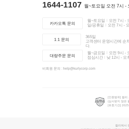
1644-1107
월~토요일 오전 7시 -
월~토요일
오전 7시 - 
카카오톡 문의
일/공휴일
오전 7시 - 
365일
1:1 문의
고객센터 운영시간에 순
다.
월~금요일
오전 9시 - 
대량주문 문의
점심시간
낮 12시 - 오
비회원 문의 :
help@kurlycorp.com
[인증범위] 컬리
(심사받지 않은 
[유효기간] 2025.0
컬리에서 