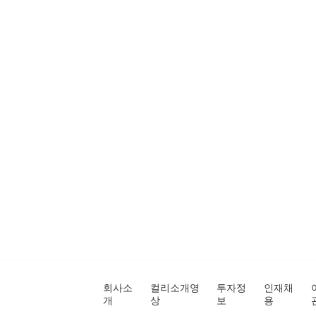
회사소
컬리소개영
투자정
인재채
개
상
보
용