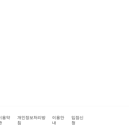
이용약
개인정보처리방
이용안
입점신
관
침
내
청