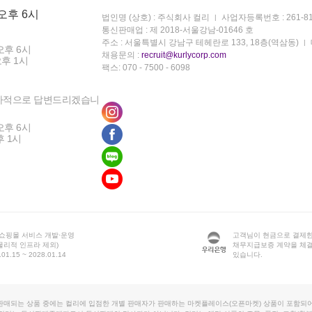
 오후 6시
법인명 (상호) : 주식회사 컬리
사업자등록번호 : 261-81
통신판매업 : 제 2018-서울강남-01646 호
주소 : 서울특별시 강남구 테헤란로 133, 18층(역삼동)
오후 6시
채용문의 :
recruit@kurlycorp.com
오후 1시
팩스: 070 - 7500 - 6098
차적으로 답변드리겠습니
오후 6시
후 1시
 쇼핑몰 서비스 개발·운영
고객님이 현금으로 결제한
물리적 인프라 제외)
채무지급보증 계약을 체
1.15 ~ 2028.01.14
있습니다.
판매되는 상품 중에는 컬리에 입점한 개별 판매자가 판매하는 마켓플레이스(오픈마켓) 상품이 포함되어