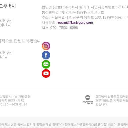
 오후 6시
법인명 (상호) : 주식회사 컬리
사업자등록번호 : 261-81
통신판매업 : 제 2018-서울강남-01646 호
주소 : 서울특별시 강남구 테헤란로 133, 18층(역삼동)
오후 6시
채용문의 :
recruit@kurlycorp.com
오후 1시
팩스: 070 - 7500 - 6098
차적으로 답변드리겠습니
오후 6시
후 1시
 쇼핑몰 서비스 개발·운영
고객님이 현금으로 결제한
물리적 인프라 제외)
채무지급보증 계약을 체
1.15 ~ 2028.01.14
있습니다.
판매되는 상품 중에는 컬리에 입점한 개별 판매자가 판매하는 마켓플레이스(오픈마켓) 상품이 포함되어