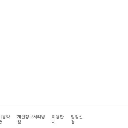
이용약
개인정보처리방
이용안
입점신
관
침
내
청