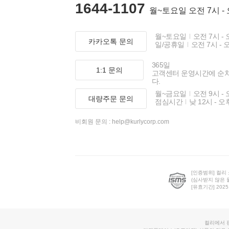
1644-1107
월~토요일 오전 7시 -
월~토요일
오전 7시 - 
카카오톡 문의
일/공휴일
오전 7시 - 
365일
1:1 문의
고객센터 운영시간에 순
다.
월~금요일
오전 9시 - 
대량주문 문의
점심시간
낮 12시 - 오
비회원 문의 :
help@kurlycorp.com
[인증범위] 컬리
(심사받지 않은 
[유효기간] 2025.0
컬리에서 