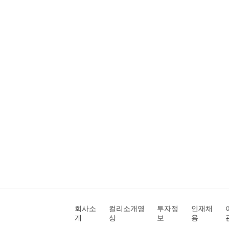
회사소
컬리소개영
투자정
인재채
개
상
보
용