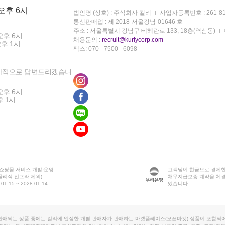
 오후 6시
법인명 (상호) : 주식회사 컬리
사업자등록번호 : 261-81
통신판매업 : 제 2018-서울강남-01646 호
주소 : 서울특별시 강남구 테헤란로 133, 18층(역삼동)
오후 6시
채용문의 :
recruit@kurlycorp.com
오후 1시
팩스: 070 - 7500 - 6098
차적으로 답변드리겠습니
오후 6시
후 1시
 쇼핑몰 서비스 개발·운영
고객님이 현금으로 결제한
물리적 인프라 제외)
채무지급보증 계약을 체
1.15 ~ 2028.01.14
있습니다.
판매되는 상품 중에는 컬리에 입점한 개별 판매자가 판매하는 마켓플레이스(오픈마켓) 상품이 포함되어