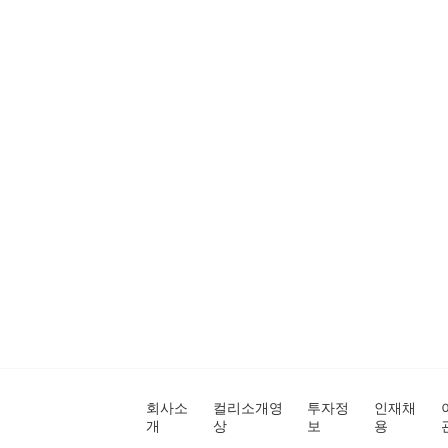
회사소
컬리소개영
투자정
인재채
개
상
보
용