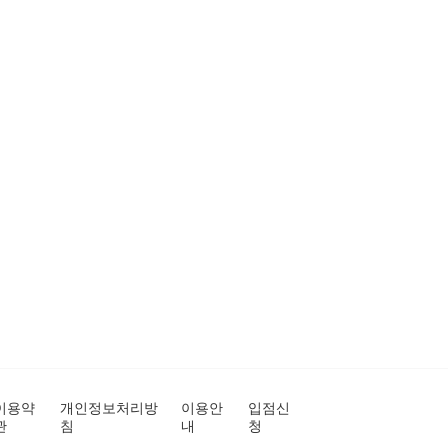
이용약
개인정보처리방
이용안
입점신
관
침
내
청