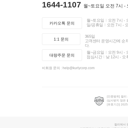
1644-1107
월~토요일 오전 7시 -
월~토요일
오전 7시 - 
카카오톡 문의
일/공휴일
오전 7시 - 
365일
1:1 문의
고객센터 운영시간에 순
다.
월~금요일
오전 9시 - 
대량주문 문의
점심시간
낮 12시 - 오
비회원 문의 :
help@kurlycorp.com
[인증범위] 컬리
(심사받지 않은 
[유효기간] 2025.0
컬리에서 