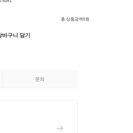
5081
총 상품금액
0
원
장바구니 담기
문의