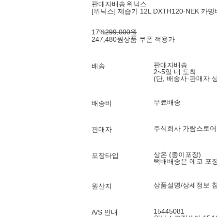
판매자배송
위닉스
[위닉스] 제습기 12L DXTH120-NEK 
17
%
299,000
원
247,480
원
상품 쿠폰 적용가
판매자배송
배송
2~5일 내 도착
(단, 배송사·판매자 
무료배송
배송비
주식회사 가람스토어
판매자
상온 (종이포장)
포장타입
택배배송은 에코 포
상품설명/상세정보 
원산지
15445081
A/S 안내