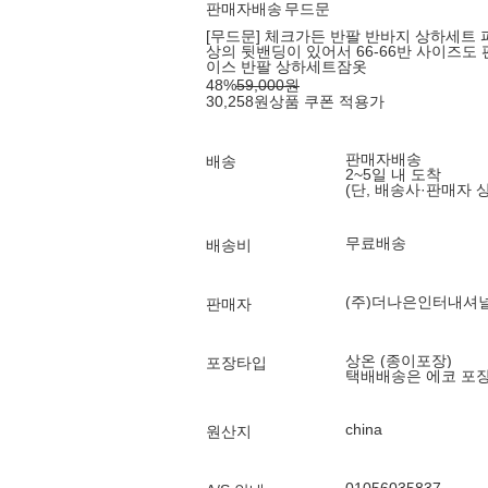
판매자배송
무드문
[무드문] 체크가든 반팔 반바지 상하세트 
상의 뒷밴딩이 있어서 66-66반 사이즈도
이스 반팔 상하세트잠옷
48
%
59,000
원
30,258
원
상품 쿠폰 적용가
판매자배송
배송
2~5일 내 도착
(단, 배송사·판매자 
무료배송
배송비
(주)더나은인터내셔
판매자
상온 (종이포장)
포장타입
택배배송은 에코 포
china
원산지