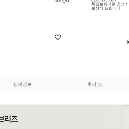
01056035837
A/S 안내
품질보증기준 공정거
보상해 드립니다.
상세정보
후기
(
1
)