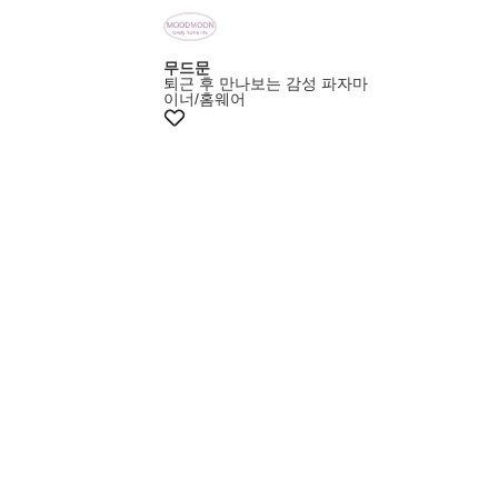
무드문
퇴근 후 만나보는 감성 파자마
이너/홈웨어