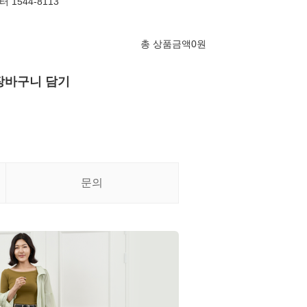
1544-8113
총 상품금액
0
원
장바구니 담기
문의