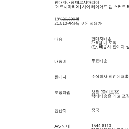
판매자배송
메르시마리에
[메르시마리에] 시어 레이어드 랩 스커트 53
18
%
26,300
원
21,510
원
상품 쿠폰 적용가
판매자배송
배송
2~5일 내 도착
(단, 배송사·판매자 
무료배송
배송비
주식회사 피앤에프
판매자
상온 (종이포장)
포장타입
택배배송은 에코 포
중국
원산지
1544-8113
A/S 안내