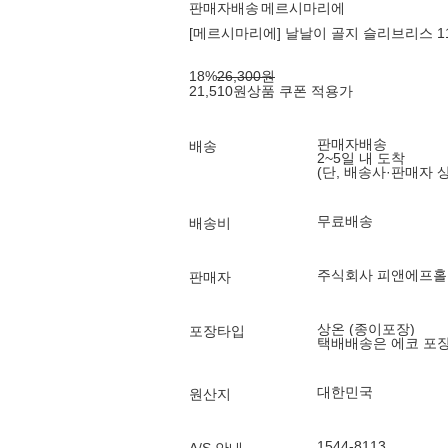
판매자배송
메르시마리에
[메르시마리에] 날날이 골지 슬리브리스 112
18
%
26,300
원
21,510
원
상품 쿠폰 적용가
판매자배송
배송
2~5일 내 도착
(단, 배송사·판매자 
무료배송
배송비
주식회사 피앤에프
판매자
상온 (종이포장)
포장타입
택배배송은 에코 포
대한민국
원산지
1544-8113