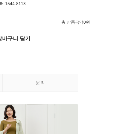
1544-8113
총 상품금액
0
원
장바구니 담기
문의