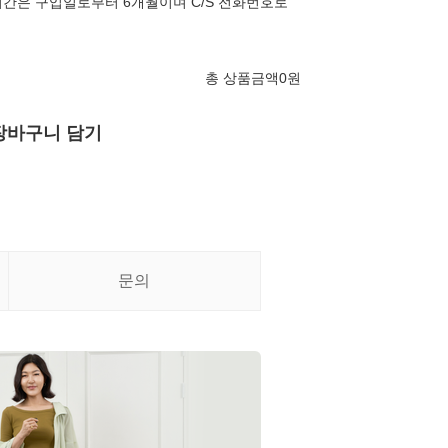
간은 구입일로부터 6개월이며 C/S 전화번호로
총 상품금액
0
원
장바구니 담기
문의