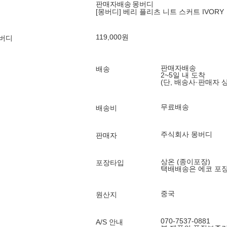
판매자배송
몽버디
[몽버디] 베리 플리츠 니트 스커트 IVORY
119,000
원
몽버디
판매자배송
배송
2~5일 내 도착
(단, 배송사·판매자 
무료배송
배송비
주식회사 몽버디
판매자
상온 (종이포장)
포장타입
택배배송은 에코 포
중국
원산지
070-7537-0881
A/S 안내