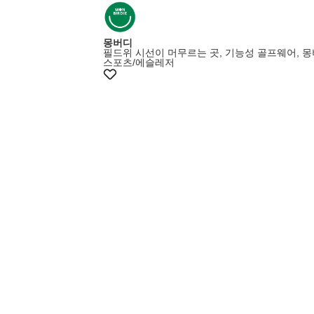
몽버디
필드위 시선이 머무르는 곳, 기능성 골프웨어, 
스포츠/에슬레저