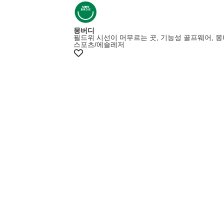
몽버디
필드위 시선이 머무르는 곳, 기능성 골프웨어, 
스포츠/에슬레저