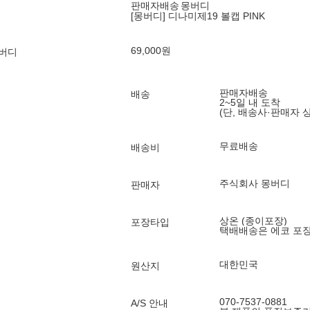
판매자배송
몽버디
[몽버디] 디나미제19 볼캡 PINK
69,000
원
몽버디
판매자배송
배송
2~5일 내 도착
(단, 배송사·판매자 
무료배송
배송비
주식회사 몽버디
판매자
상온 (종이포장)
포장타입
택배배송은 에코 포
대한민국
원산지
070-7537-0881
A/S 안내