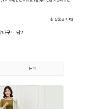
간은 구입일로부터 6개월이며 C/S 전화번호로
총 상품금액
0
원
장바구니 담기
문의