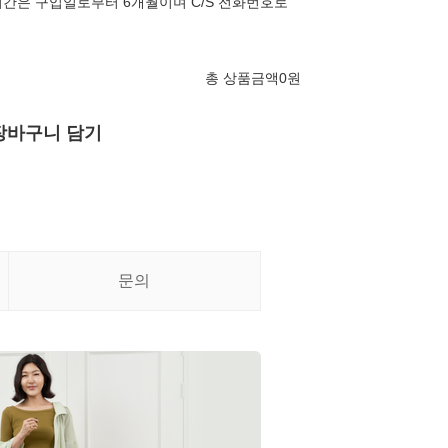
간은 구입일로부터 6개월이며 C/S 전화번호로
총 상품금액
0
원
장바구니 담기
문의