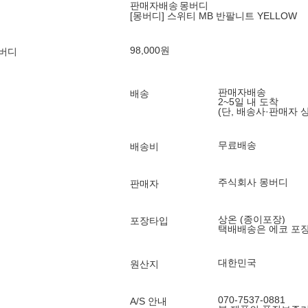
판매자배송
몽버디
[몽버디] 스위티 MB 반팔니트 YELLOW
98,000
원
몽버디
판매자배송
배송
2~5일 내 도착
(단, 배송사·판매자 
무료배송
배송비
주식회사 몽버디
판매자
상온 (종이포장)
포장타입
택배배송은 에코 포
대한민국
원산지
070-7537-0881
A/S 안내