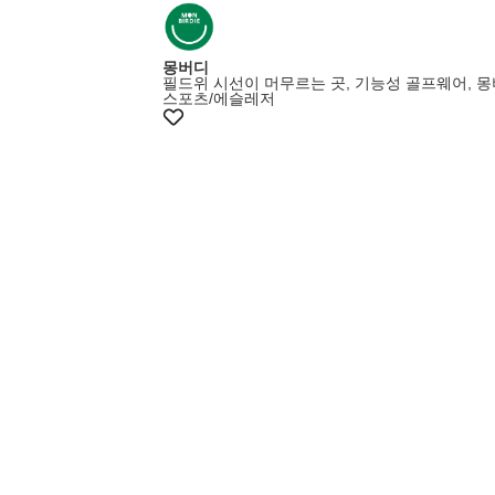
몽버디
필드위 시선이 머무르는 곳, 기능성 골프웨어, 
스포츠/에슬레저