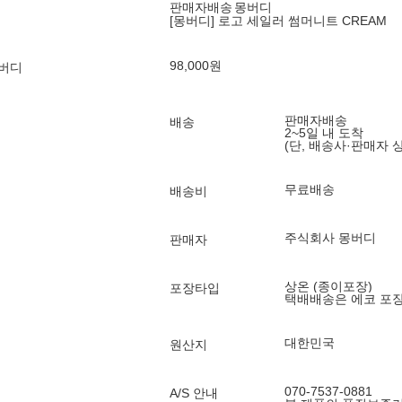
판매자배송
몽버디
[몽버디] 로고 세일러 썸머니트 CREAM
98,000
원
몽버디
판매자배송
배송
2~5일 내 도착
(단, 배송사·판매자 
무료배송
배송비
주식회사 몽버디
판매자
상온 (종이포장)
포장타입
택배배송은 에코 포
대한민국
원산지
070-7537-0881
A/S 안내