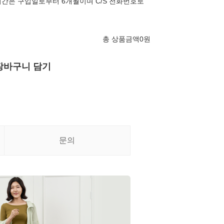
간은 구입일로부터 6개월이며 C/S 전화번호로
총 상품금액
0
원
장바구니 담기
문의