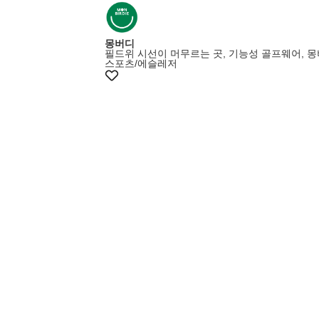
몽버디
필드위 시선이 머무르는 곳, 기능성 골프웨어, 
스포츠/에슬레저