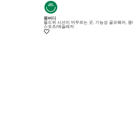
몽버디
필드위 시선이 머무르는 곳, 기능성 골프웨어, 
스포츠/에슬레저