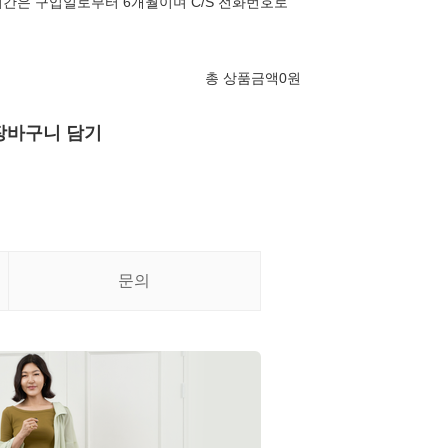
간은 구입일로부터 6개월이며 C/S 전화번호로
총 상품금액
0
원
장바구니 담기
문의