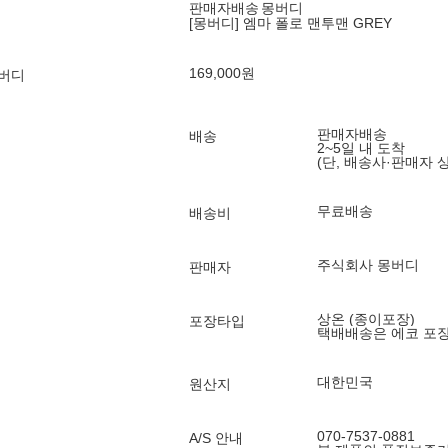
판매자배송
몽버디
[몽버디] 엠마 폴로 맨투맨 GREY
169,000
원
몽버디
판매자배송
배송
2~5일 내 도착
(단, 배송사·판매자 
무료배송
배송비
주식회사 몽버디
판매자
상온 (종이포장)
포장타입
택배배송은 에코 포
대한민국
원산지
070-7537-0881
A/S 안내