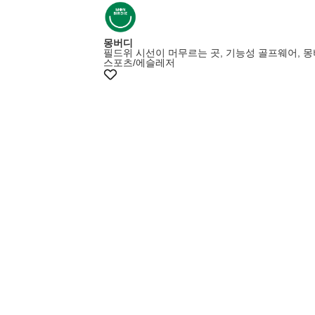
몽버디
필드위 시선이 머무르는 곳, 기능성 골프웨어, 
스포츠/에슬레저