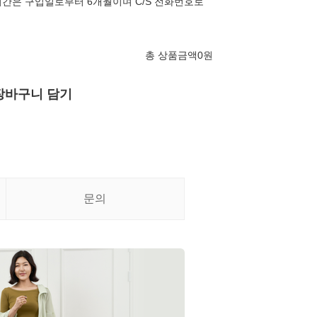
간은 구입일로부터 6개월이며 C/S 전화번호로
총 상품금액
0
원
장바구니 담기
문의