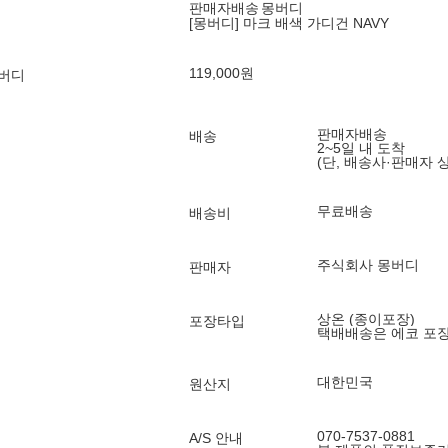
판매자배송
몽버디
[몽버디] 마크 배색 가디건 NAVY
119,000
원
몽버디
판매자배송
배송
2~5일 내 도착
(단, 배송사·판매자 
무료배송
배송비
주식회사 몽버디
판매자
상온 (종이포장)
포장타입
택배배송은 에코 포
대한민국
원산지
070-7537-0881
A/S 안내