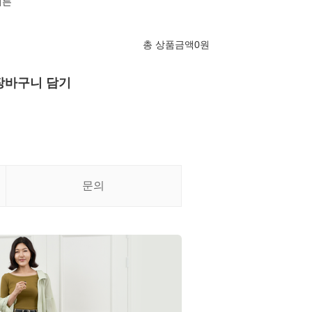
버튼
총 상품금액
0
원
장바구니 담기
문의