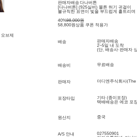
판매자배송
다나버튼
[다나버튼] (925실버) 몰튼 허기 귀걸이
불규칙한 표면이 빛을 부드럽게 흩트리며
40
%
98,000
원
58,800
원
상품 쿠폰 적용가
 오브제
판매자배송
배송
2~5일 내 도착
(단, 배송사·판매자 
무료배송
배송비
더디엔주식회사(The DN
판매자
기타 (종이포장)
포장타입
택배배송은 에코 포
중국
원산지
027550901
A/S 안내