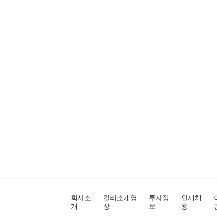
회사소
컬리소개영
투자정
인재채
개
상
보
용