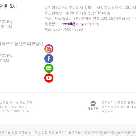
 오후 6시
법인명 (상호) : 주식회사 컬리
사업자등록번호 : 261-81
통신판매업 : 제 2018-서울강남-01646 호
주소 : 서울특별시 강남구 테헤란로 133, 18층(역삼동)
오후 6시
채용문의 :
recruit@kurlycorp.com
오후 1시
팩스: 070 - 7500 - 6098
차적으로 답변드리겠습니
오후 6시
후 1시
 쇼핑몰 서비스 개발·운영
고객님이 현금으로 결제한
물리적 인프라 제외)
채무지급보증 계약을 체
1.15 ~ 2028.01.14
있습니다.
판매되는 상품 중에는 컬리에 입점한 개별 판매자가 판매하는 마켓플레이스(오픈마켓) 상품이 포함되어