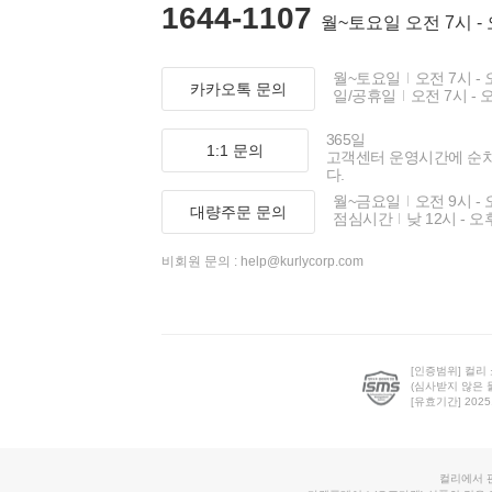
1644-1107
월~토요일 오전 7시 -
월~토요일
오전 7시 - 
카카오톡 문의
일/공휴일
오전 7시 - 
365일
1:1 문의
고객센터 운영시간에 순
다.
월~금요일
오전 9시 - 
대량주문 문의
점심시간
낮 12시 - 오
비회원 문의 :
help@kurlycorp.com
[인증범위] 컬리
(심사받지 않은 
[유효기간] 2025.0
컬리에서 