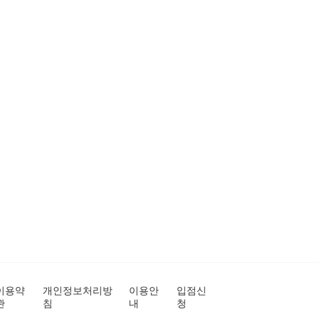
이용약
개인정보처리방
이용안
입점신
관
침
내
청